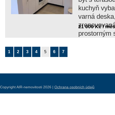
kuchyň vyba
varná deska,
zrenovovaná
21 000 Kč / mě
prostorným 
1
2
3
4
5
6
7
Copyright AIR-nemovitosti 2026 |
Ochrana osobních údajů