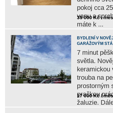
pokoj cca 2
vanu a sprch
35 000 Kč / mě
máte k ...
BYDLENÍ V NOVĚ
GARÁŽOVÝM STÁ
7 minut pěšk
světla. Nově
keramickou 
trouba na p
prostorným 
pračkou prád
17 000 Kč / mě
žaluzie. Dále