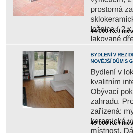
prostorná za
sklokeramick
ložnice ( 2 
44 000 Kč / mě
lakované dřev
BYDLENÍ V REZI
NOVĚJŠÍ DŮM S G
Bydlení v lo
kvalitním i
Obývací poko
zahradu. Pr
zařízená: my
keramická v
49 000 Kč / mě
místnost. Dál