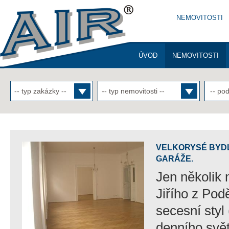
NEMOVITOSTI
ÚVOD
NEMOVITOSTI
KONTAKTY
-- pod
-- typ zakázky --
-- typ nemovitosti --
VELKORYSÉ BYDL
GARÁŽE.
Jen několik 
Jiřího z Pod
secesní styl
denního světl