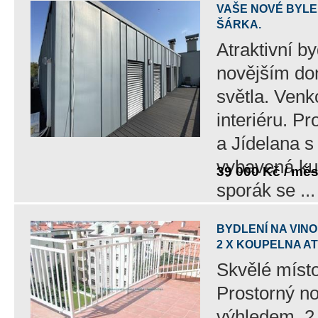
VAŠE NOVÉ BYLE
ŠÁRKA.
Atraktivní b
novějším do
světla. Venk
interiéru. P
a Jídelana 
vybavená ku
39 000 Kč / mě
sporák se ...
BYDLENÍ NA VIN
2 X KOUPELNA AT
Skvělé místo
Prostorný no
výhledem, 2 