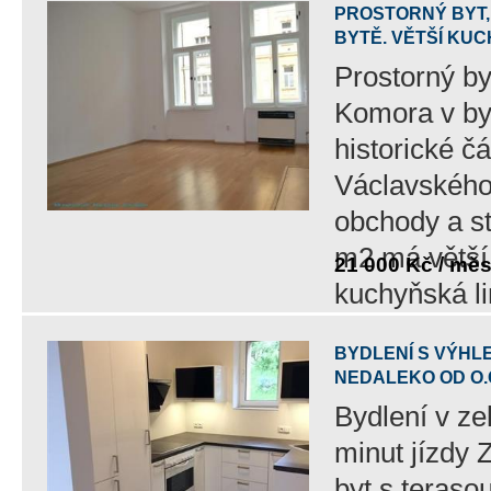
PROSTORNÝ BYT,
BYTĚ. VĚTŠÍ KUC
Prostorný by
Komora v byt
historické č
Václavského 
obchody a st
m2 má větší 
21 000 Kč / mě
kuchyňská lin
BYDLENÍ S VÝHLE
NEDALEKO OD O.
Bydlení v ze
minut jízdy 
byt s teraso