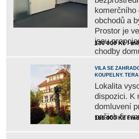
bezprostředn
komerčního 
obchodů a b
Prostor je v
jsou propoje
130 000 Kč / m
chodby dom
VILA SE ZAHRAD
KOUPELNY. TERA
Lokalita vys
dispozici. K
domluvení pr
našich firem
185 000 Kč / m