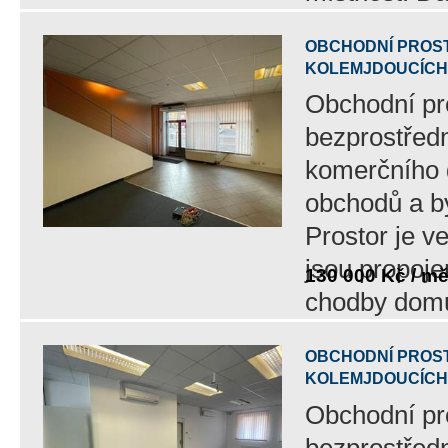
OBCHODNÍ PROST
KOLEMJDOUCÍCH.
Obchodní pro
bezprostředn
komerčního 
obchodů a b
Prostor je v
jsou propoje
130 000 Kč / m
chodby do
OBCHODNÍ PROST
KOLEMJDOUCÍCH.
GALERIE.
Obchodní pro